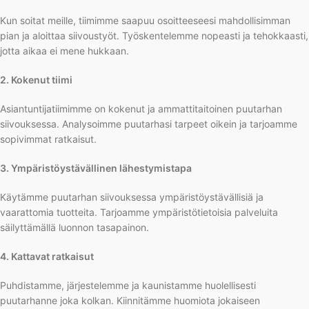
Kun soitat meille, tiimimme saapuu osoitteeseesi mahdollisimman
pian ja aloittaa siivoustyöt. Työskentelemme nopeasti ja tehokkaasti,
jotta aikaa ei mene hukkaan.
2. Kokenut tiimi
Asiantuntijatiimimme on kokenut ja ammattitaitoinen puutarhan
siivouksessa. Analysoimme puutarhasi tarpeet oikein ja tarjoamme
sopivimmat ratkaisut.
3. Ympäristöystävällinen lähestymistapa
Käytämme puutarhan siivouksessa ympäristöystävällisiä ja
vaarattomia tuotteita. Tarjoamme ympäristötietoisia palveluita
säilyttämällä luonnon tasapainon.
4. Kattavat ratkaisut
Puhdistamme, järjestelemme ja kaunistamme huolellisesti
puutarhanne joka kolkan. Kiinnitämme huomiota jokaiseen