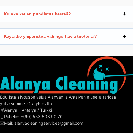
Kuinka kauan puhdistus kestää?
Käytätkö ympäristöä vahingoittavia tuotteita?
Edullista siivouspalvelua Alanyan ja Antalyan alueella tarjoaa
yrityksemme. Ota yhteyttä.
Alanya – Antalya / Turkki
Puhelin: +(90) 553 503 90 70
Mail:
alanyacleaningservices@gmail.com