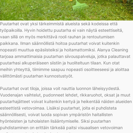
Puutarhat ovat yksi tärkeimmistä alueista sekä kodeissa että
työpaikoilla. Hyvin hoidettu puutarha ei vain näytä esteettiseltä,
vaan sillä on myös merkittävä rooli rauhan ja rentoutumisen
paikkana. Ilman säännöllistä hoitoa puutarhat voivat kuitenkin
nopeasti muuttua epäsiisteiksi ja hoitamattomiksi. Alanya Cleaning
tarjoaa ammattimaisia puutarhan siivouspalveluja, jotka palauttavat
puutarhasi alkuperäiseen siistiin ja huoliteltuun tilaan. Kun otat
meihin yhteyttä, tiimimme saapuu nopeasti osoitteeseesi ja aloittaa
välittömästi puutarhan kunnostustyöt.
Puutarhat ovat tiloja, joissa voit nauttia luonnon läheisyydestä.
Vuodenajan vaihtelut, pudonneet lehdet, rikkaruohot, oksat ja muut
puutarhajätteet voivat kuitenkin kertyä ja heikentää näiden alueiden
esteettistä vetovoimaa. Lisäksi puutarhat, joita ei puhdisteta
säännöllisesti, voivat luoda sopivan ympäristön haitallisten
hyönteisten ja tuholaisten lisääntymiselle. Siksi puutarhan
puhdistaminen on erittäin tärkeää paitsi visuaalisen vetovoiman