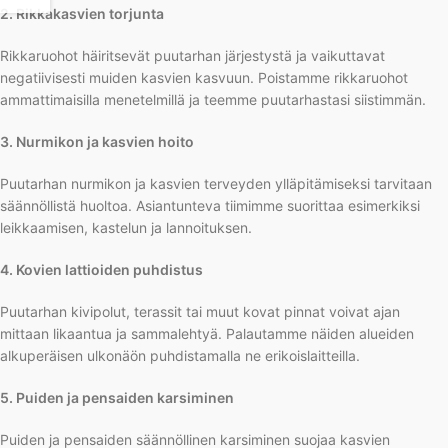
2. Rikkakasvien torjunta
Rikkaruohot häiritsevät puutarhan järjestystä ja vaikuttavat
negatiivisesti muiden kasvien kasvuun. Poistamme rikkaruohot
ammattimaisilla menetelmillä ja teemme puutarhastasi siistimmän.
3. Nurmikon ja kasvien hoito
Puutarhan nurmikon ja kasvien terveyden ylläpitämiseksi tarvitaan
säännöllistä huoltoa. Asiantunteva tiimimme suorittaa esimerkiksi
leikkaamisen, kastelun ja lannoituksen.
4. Kovien lattioiden puhdistus
Puutarhan kivipolut, terassit tai muut kovat pinnat voivat ajan
mittaan likaantua ja sammalehtyä. Palautamme näiden alueiden
alkuperäisen ulkonäön puhdistamalla ne erikoislaitteilla.
5. Puiden ja pensaiden karsiminen
Puiden ja pensaiden säännöllinen karsiminen suojaa kasvien