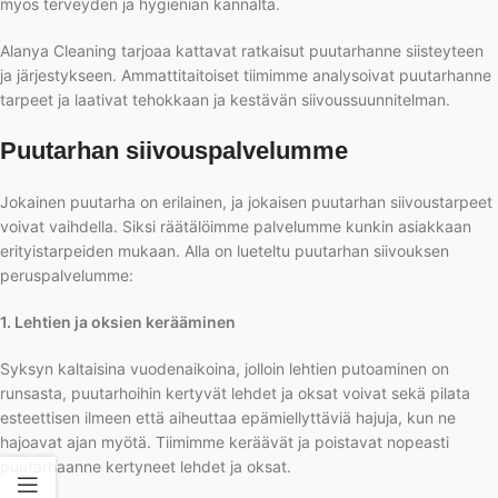
myös terveyden ja hygienian kannalta.
Alanya Cleaning tarjoaa kattavat ratkaisut puutarhanne siisteyteen
ja järjestykseen. Ammattitaitoiset tiimimme analysoivat puutarhanne
tarpeet ja laativat tehokkaan ja kestävän siivoussuunnitelman.
Puutarhan siivouspalvelumme
Jokainen puutarha on erilainen, ja jokaisen puutarhan siivoustarpeet
voivat vaihdella. Siksi räätälöimme palvelumme kunkin asiakkaan
erityistarpeiden mukaan. Alla on lueteltu puutarhan siivouksen
peruspalvelumme:
1. Lehtien ja oksien kerääminen
Syksyn kaltaisina vuodenaikoina, jolloin lehtien putoaminen on
runsasta, puutarhoihin kertyvät lehdet ja oksat voivat sekä pilata
esteettisen ilmeen että aiheuttaa epämiellyttäviä hajuja, kun ne
hajoavat ajan myötä. Tiimimme keräävät ja poistavat nopeasti
puutarhaanne kertyneet lehdet ja oksat.