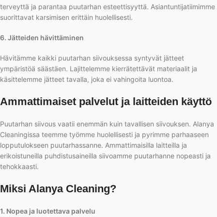
terveyttä ja parantaa puutarhan esteettisyyttä. Asiantuntijatiimimme
suorittavat karsimisen erittäin huolellisesti.
6. Jätteiden hävittäminen
Hävitämme kaikki puutarhan siivouksessa syntyvät jätteet
ympäristöä säästäen. Lajittelemme kierrätettävät materiaalit ja
käsittelemme jätteet tavalla, joka ei vahingoita luontoa.
Ammattimaiset palvelut ja laitteiden käyttö
Puutarhan siivous vaatii enemmän kuin tavallisen siivouksen. Alanya
Cleaningissa teemme työmme huolellisesti ja pyrimme parhaaseen
lopputulokseen puutarhassanne. Ammattimaisilla laitteilla ja
erikoistuneilla puhdistusaineilla siivoamme puutarhanne nopeasti ja
tehokkaasti.
Miksi Alanya Cleaning?
1. Nopea ja luotettava palvelu