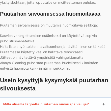
yksityiskohtaan, jotta lopputulos on moitteettoman puhdas.
Puutarhan siivoamisessa huomioitavaa
Puutarhan siivoamisessa on muutamia huomioitavia seikkoja:
Kasvien vahingoittumisen estämiseksi on käytettävä sopivia
puhdistusmenetelmiä.
Haitallisten hyönteisten havaitseminen ja hävittäminen on tärkeää.
Puutarhassa käytetty vesi on hallittava tehokkaasti.
Jätteet on hävitettävä ympäristöä vahingoittamatta.
Alanya Cleaning puhdistaa puutarhasi huolellisesti kiinnittäen
erityistä huomiota kaikkiin näihin seikkoihin.
Usein kysyttyjä kysymyksiä puutarhan
siivouksesta
Millä alueilla tarjoatte puutarhan siivouspalveluja?