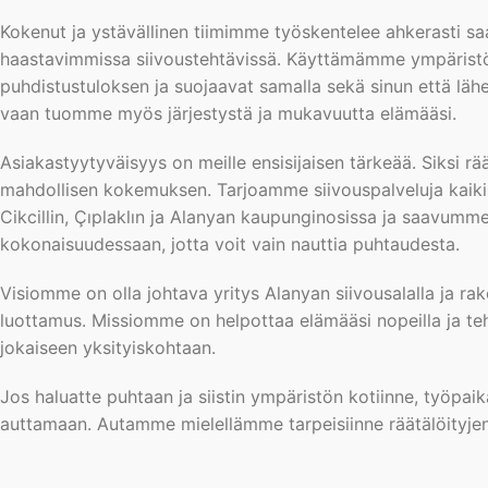
Kokenut ja ystävällinen tiimimme työskentelee ahkerasti sa
haastavimmissa siivoustehtävissä. Käyttämämme ympäristöys
puhdistustuloksen ja suojaavat samalla sekä sinun että läh
vaan tuomme myös järjestystä ja mukavuutta elämääsi.
Asiakastyytyväisyys on meille ensisijaisen tärkeää. Siksi 
mahdollisen kokemuksen. Tarjoamme siivouspalveluja kaikis
Cikcillin, Çıplaklın ja Alanyan kaupunginosissa ja saavumm
kokonaisuudessaan, jotta voit vain nauttia puhtaudesta.
Visiomme on olla johtava yritys Alanyan siivousalalla ja ra
luottamus. Missiomme on helpottaa elämääsi nopeilla ja teho
jokaiseen yksityiskohtaan.
Jos haluatte puhtaan ja siistin ympäristön kotiinne, työpaik
auttamaan. Autamme mielellämme tarpeisiinne räätälöityjen 