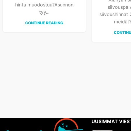
hinta muodostuu?Asunnon
siivouspal
tyy...
siivoushinnat 
meidät?
CONTINUE READING
CONTINU
UUSIMMAT VIES