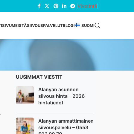
Viestintä
ISIVU
MEISTÄ
SIIVOUSPALVELUT
BLOGI
SUOMI
UUSIMMAT VIESTIT
Alanyan asunnon
siivous hinta – 2026
hintatiedot
-
Alanyan ammattimainen
siivouspalvelu – 0553