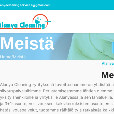
lanyacleaningservices@gmail.com
Meistä
Home
Meistä
Alanya
Me
Alanya Cleaning -yrityksenä tavoitteenamme on yhdistää am
siivouspalveluihimme. Perustamisestamme lähtien olemme tar
yksityishenkilöille ja yrityksille Alanyassa ja sen lähialueil
ja 3+1-asuntojen siivouksen, kaksikerroksisten asuntojen si
hätäsiivouspalvelut, tuotamme räätälöityjä ratkaisuja kaikkii