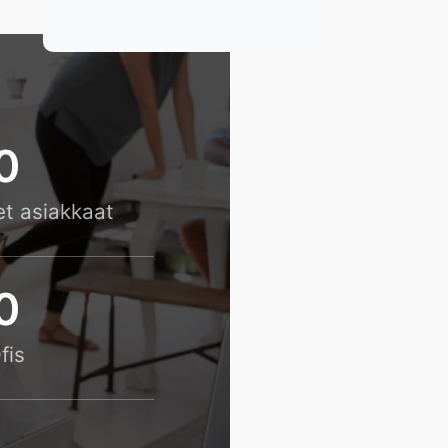
0
et asiakkaat
0
fis