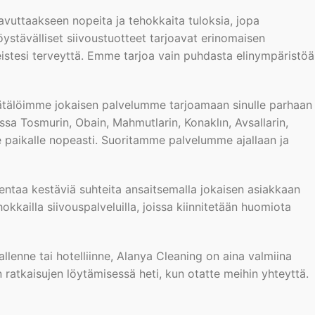
avuttaakseen nopeita ja tehokkaita tuloksia, jopa
tävälliset siivoustuotteet tarjoavat erinomaisen
eistesi terveyttä. Emme tarjoa vain puhdasta elinympäristöä
räätälöimme jokaisen palvelumme tarjoamaan sinulle parhaan
sa Tosmurin, Obain, Mahmutlarin, Konaklın, Avsallarin,
e paikalle nopeasti. Suoritamme palvelumme ajallaan ja
kentaa kestäviä suhteita ansaitsemalla jokaisen asiakkaan
kkailla siivouspalveluilla, joissa kiinnitetään huomiota
allenne tai hotelliinne, Alanya Cleaning on aina valmiina
ratkaisujen löytämisessä heti, kun otatte meihin yhteyttä.