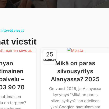
iittyvät viestit
t viestit
25
MARRAS
nyan
Mikä on paras
imainen
siivousyritys
palvelu –
Alanyassa? 2025
03 90 70
On vuosi 2025, ja Alanyassa
kysymys "Mikä on paras
mattimainen
siivousyritys?" on edelleen
lu on tarpeen?
yksi Googlen haetuimmista
uosituimmat