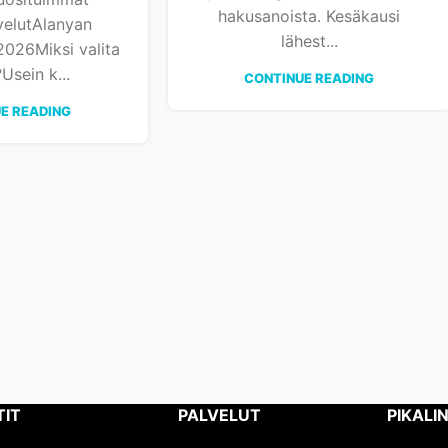
hakusanoista. Kesäkausi
velutAlanyan
lähest...
2026Miksi valita
Usein k...
CONTINUE READING
E READING
TIT
PALVELUT
PIKALI