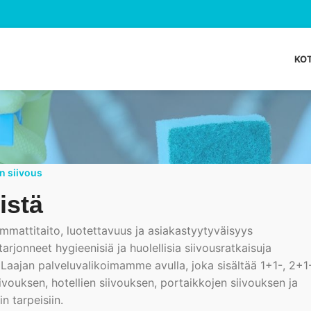
KOT
n siivous
istä
mattitaito, luotettavuus ja asiakastyytyväisyys
jonneet hygieenisiä ja huolellisia siivousratkaisuja
la. Laajan palveluvalikoimamme avulla, joka sisältää 1+1-, 2+1
ivouksen, hotellien siivouksen, portaikkojen siivouksen ja
n tarpeisiin.