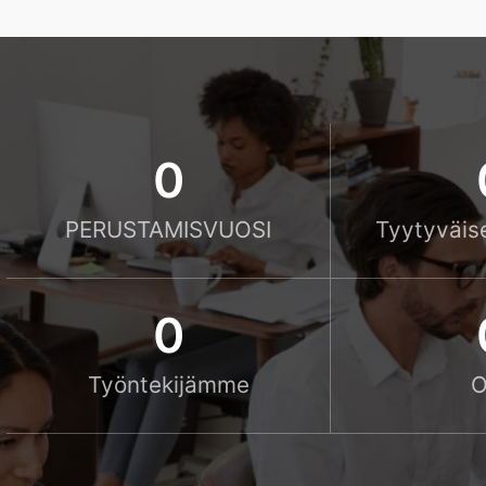
0
PERUSTAMISVUOSI
Tyytyväis
0
Työntekijämme
O