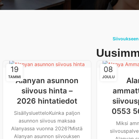
Siivoukseen l
Uusimma
19
08
TAMMI
JOULU
Alanyan asunnon
Ala
siivous hinta –
ammatt
2026 hintatiedot
siivous
0553 5
SisällysluetteloKuinka paljon
asunnon siivous maksaa
Miksi am
Alanyassa vuonna 2026?Mistä
siivouspalve
Alanyan asunnon siivouksen
Alanyan s